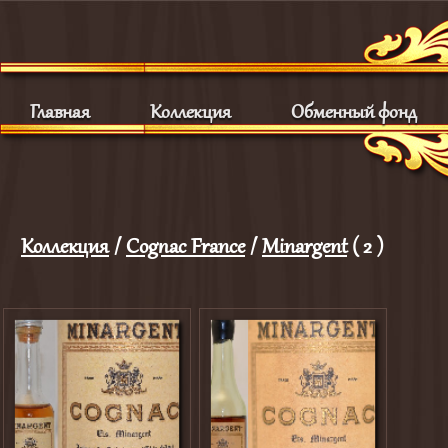
Главная
Коллекция
Обменный фонд
Коллекция
/
Cognac France
/
Minargent
( 2 )