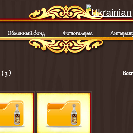
Обменный фонд
Фотогалерея
Литерат
( 3 )
Все