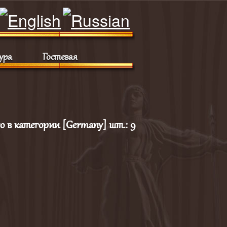
ура
Гостевая
го в категории [Germany] шт.: 9