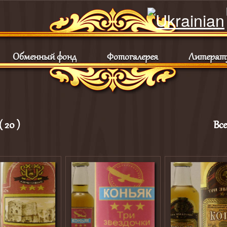
Обменный фонд
Фотогалерея
Литерат
( 20 )
Все