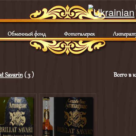
Обменный фонд
Фотогалерея
Литерат
at Savarin
( 3 )
Всего в к