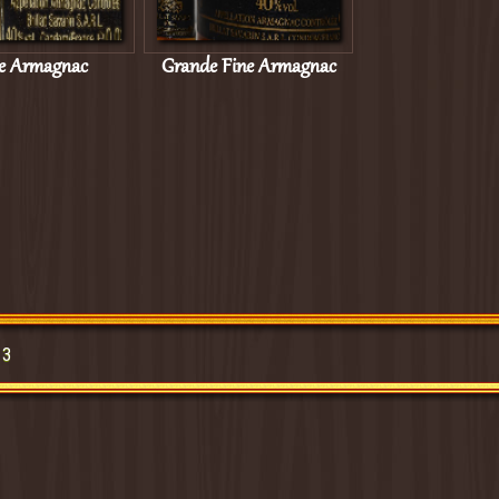
e Armagnac
Grande Fine Armagnac
13